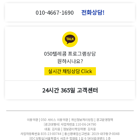
010-4667-1690
전화상담!
050텔레콤 프로그램상담
원하시나요?
24시간 365일 고객센터
이용약관
|
050 서비스 이용약관
|
개인정보처리방침
|
광고운영정책
[광고대행사] 사업자번호 110-06-24790
대표: 김지웅 | 정보관리책임자명: 김지웅
사업자등록번호 835-23-00744 | 통신판매업신고번호: 2019-대구동구-0048
[IDC상황실]서울특별시 서초구 법원로 1길 6 SK브로대밴드 1층