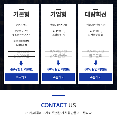
기본형
기업형
대량회선
·
각종API연동 지원
·
각종API연동 지원
·
기본료 별도
·
APP,WEB,
·
APP,WEB,
·
관리자 시스템
스타트업 등
중개플랫폼 등
및 다양한 부가기능
·
지역 책자사업자,
스타트업 등
(1,000회선 이상)
(1,000회선 이상)
무제한/(회선당)
30만원~
별도문의
2,000원
월
월
60% 할인 이벤트
60% 할인 이벤트
60% 할인 이벤트
주문하기
주문하기
주문하기
CONTACT
US
050텔레콤이 귀사에 특별한 가치를 만들어 드립니다.