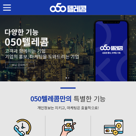
050 텔레콤
회사소개
서비스 상품
모아요 050서비스
충전식 과금시스템
서비스 이용안내
050서비스 신청
모아요 050서비스
050텔레콤만의
특별한 기능
고객센터
개인정보는 지키고, 마케팅은 효율적으로!
자주묻는 질문
이용약관
로그인