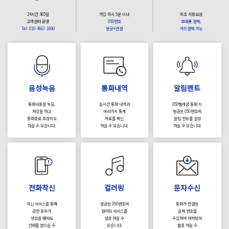
24시간 365일
가입 즉시 5분 이내
최초 사용요금
고객센터 운영
050번호
휴대폰 결제,
Tel: 010-4667-1690
발급+연결
카드결제 가능
음성녹음
통화내역
알림멘트
통화내용을 녹음,
실시간 통화 내역과
050텔레콤 통화 시
저장을 하고
여러가지 통계
발급된 050번호에
통화종료 후청취도
자료를 확인
알림 멘트를 설정
하실 수 있습니다.
하실 수 있습니다.
하실 수 있습니다.
전화착신
컬러링
문자수신
착신 서비스를 통해
발급된 050번호에
통화가 연결된
급한 용무가
컬러링 서비스를
실제 번호를
생겼을 때에도
설정 하실 수
수집하여 마케팅에
전화를 받으실 수
있습니다.
활용 하실 수